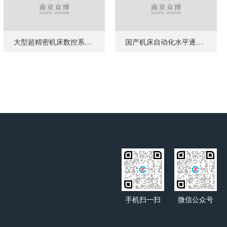
大型超精密机床数控系统的研制
国产机床自动化水平逐步提高
手机扫一扫
微信公众号