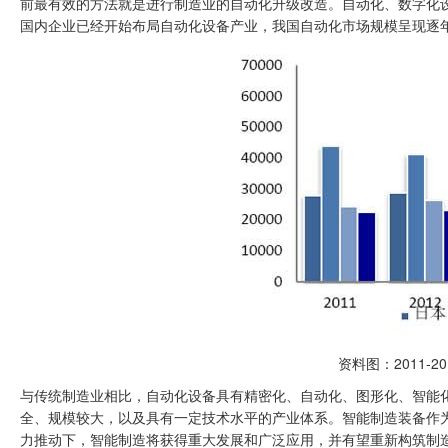
前最有效的方法就是进行制造业的自动化升级改造。自动化、数字化
国内企业已经开始布局自动化设备产业，我国自动化市场规模呈现逐年
资料图：2011-
与传统制造业相比，自动化设备具有精密化、自动化、图形化、智能
全、规模较大，以及具有一定技术水平的产业体系。智能制造装备作
力推动下，智能制造将获得重大发展和广泛应用，并有望重新构筑制