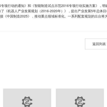
6专项行动的通知》和《智能制造试点示范2016专项行动实施方案》，明
了《机器人产业发展规划（2016-2020年）》，提出产业发展5年总体
接《中国制造2025》，推动重点领域标准化。一系列配套规划的出台将
返回列表