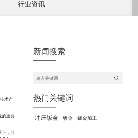
行业资讯
新闻搜索
输入关键词
热门关键词
新技术产
业的重要
冲压钣金
钣金
钣金加工
景下，目