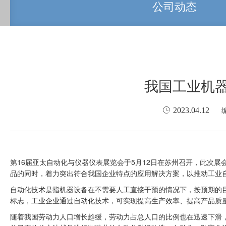
公司动态
我国工业机
2023.04.12
第16届亚太自动化与仪器仪表展览会于5月12日在苏州召开，此次展
品的同时，着力突出符合我国企业特点的应用解决方案，以推动工业
自动化技术是指机器设备在不需要人工直接干预的情况下，按预期的
标志，工业企业通过自动化技术，可实现提高生产效率、提高产品质
随着我国劳动力人口增长趋缓，劳动力占总人口的比例也在迅速下滑